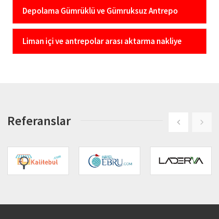
Depolama Gümrüklü ve Gümruksuz Antrepo
Liman içi ve antrepolar arası aktarma nakliye
Referanslar