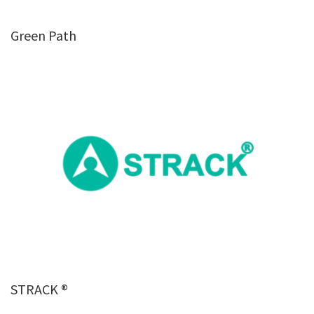
Green Path
STRACK ®