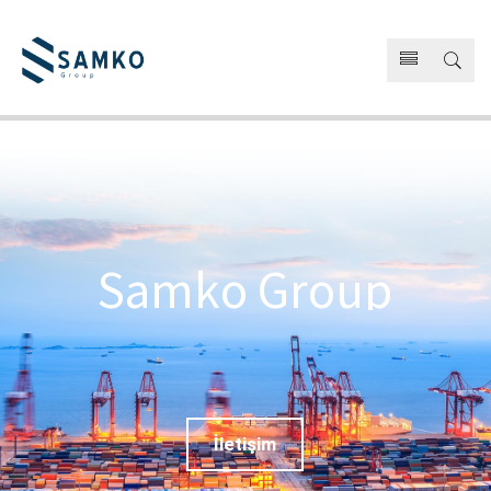
d
a
e
a
L
v
®
r
www.laderva.com.tr
info@laderva.com.tr